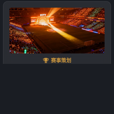
赛事策划
从省级业余联赛到国际邀请赛，中欧zoty体育累计策划执行
赛事超过380场，拥有成熟的赛事IP孵化体系。2023年成功
运营三场万人级别马拉松赛事，赞助商满意度达到98.6%，
参赛选手净推荐值NPS高达82分。