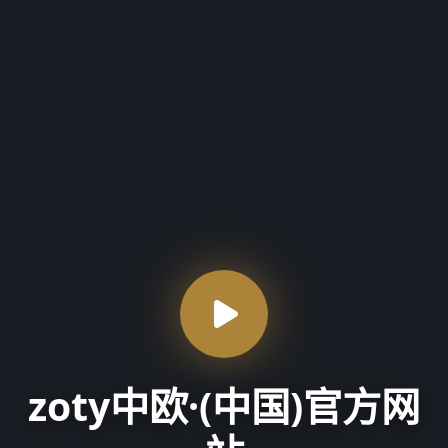
zoty中欧·(中国)官方网