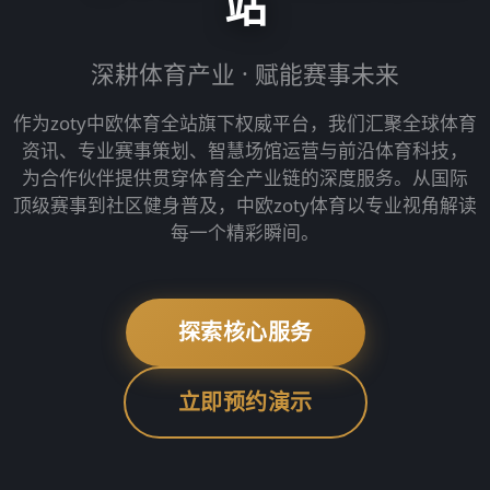
站
深耕体育产业 · 赋能赛事未来
作为zoty中欧体育全站旗下权威平台，我们汇聚全球体育
资讯、专业赛事策划、智慧场馆运营与前沿体育科技，
为合作伙伴提供贯穿体育全产业链的深度服务。从国际
顶级赛事到社区健身普及，中欧zoty体育以专业视角解读
每一个精彩瞬间。
探索核心服务
立即预约演示