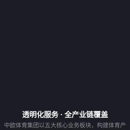
透明化服务 · 全产业链覆盖
中欧体育集团以五大核心业务板块，构建体育产