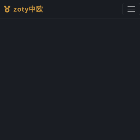
zoty中欧