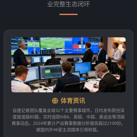
业完整生态闭环
体育资讯
自建记者团队覆盖全球32个主要赛事城市，日均发布原创深
度报道超80篇，实时追踪NBA、英超、中超、奥运会等顶级
赛事动态。2024年累计产出赛事数据分析报告超过2100份，
被国内外46家主流媒体引用转载。