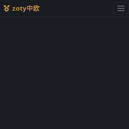
zoty中欧