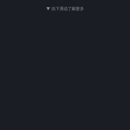
▼ 向下滑动了解更多