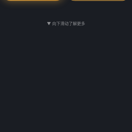
▼ 向下滑动了解更多