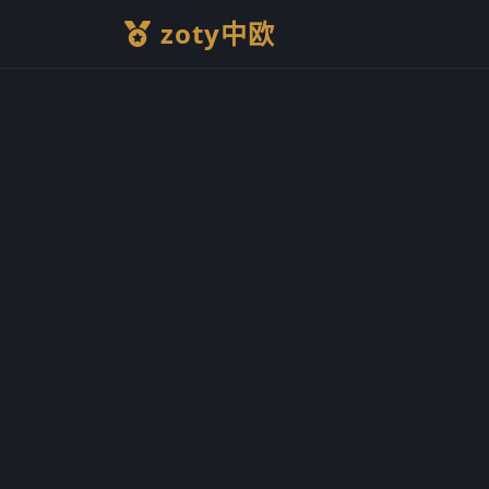
zoty中欧