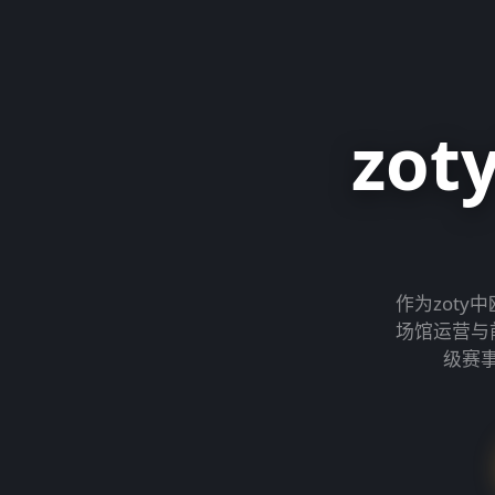
zo
作为zot
场馆运营与
级赛