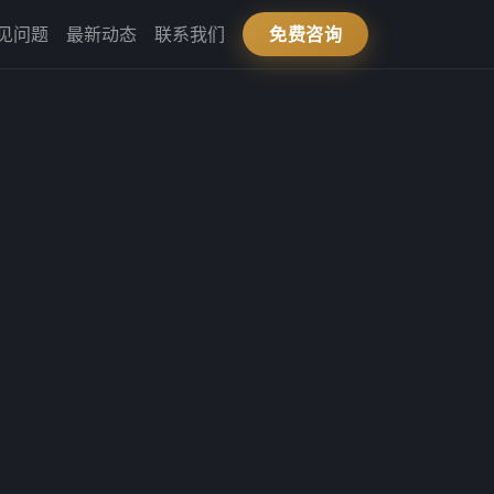
见问题
最新动态
联系我们
免费咨询