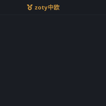
zoty中欧