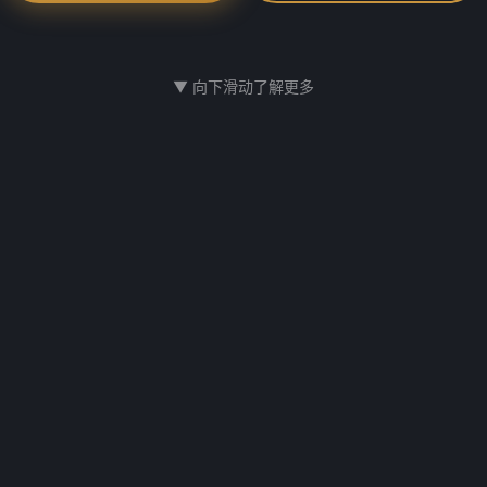
▼ 向下滑动了解更多