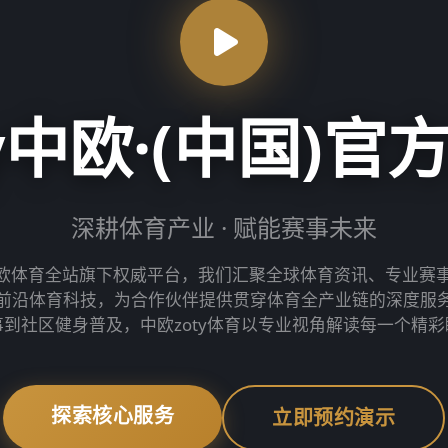
ty中欧·(中国)官
深耕体育产业 · 赋能赛事未来
y中欧体育全站旗下权威平台，我们汇聚全球体育资讯、专业赛
前沿体育科技，为合作伙伴提供贯穿体育全产业链的深度服
事到社区健身普及，中欧zoty体育以专业视角解读每一个精彩
探索核心服务
立即预约演示